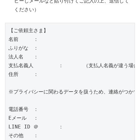
ピーしメールなど貼り付けてご記入の上、送信して
ください）
【ご依頼主さま】

名前	：

ふりがな	：

法人名	：	

支払名義人	：	（支払人名義が違う場合に記入）

住所	：

※プライバシーに関わるデータを扱うため、連絡がつかず
電話番号	：

Eメール	：

LINE ID ＠	：

その他	：
