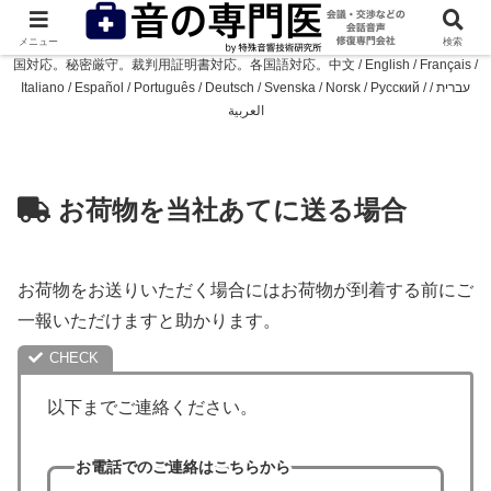
会議・交渉などの会話音声の修復専門会社。ノイズや残響を軽減し、話者の音
量をそろえ、ボソボソ声を解消します。24年間で32ヵ国より6万件の実績。全
メニュー
検索
国対応。秘密厳守。裁判用証明書対応。各国語対応。中文 / English / Français /
Italiano / Español / Português / Deutsch / Svenska / Norsk / Русский / עברית /
العربية
お荷物を当社あてに送る場合
お荷物をお送りいただく場合にはお荷物が到着する前にご
一報いただけますと助かります。
以下までご連絡ください。
お電話でのご連絡はこちらから